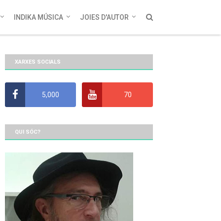
INDIKA MÚSICA
JOIES D'AUTOR
XARXES SOCIALS
5,000
70
QUI SÓC?