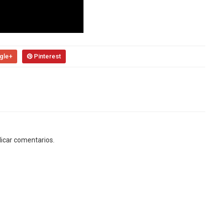
gle+
Pinterest
licar comentarios.