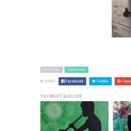
ETIQUETAS:
DIVERSITART
Facebook
Twitter
Goo
SHARE:
YOU MIGHT ALSO LIKE