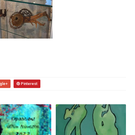
gle+
Pinterest