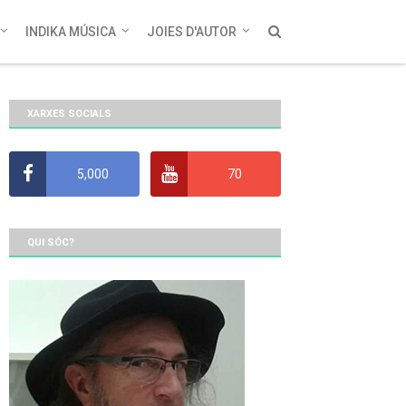
INDIKA MÚSICA
JOIES D'AUTOR
XARXES SOCIALS
5,000
70
QUI SÓC?