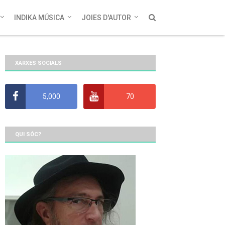
INDIKA MÚSICA
JOIES D'AUTOR
XARXES SOCIALS
5,000
70
QUI SÓC?