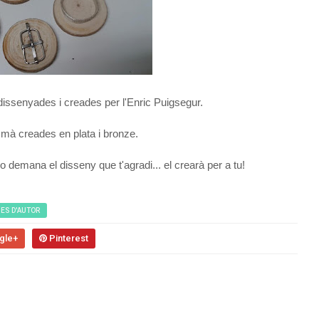
 dissenyades i creades per l'Enric Puigsegur.
 mà creades en plata i bronze.
 demana el disseny que t'agradi... el crearà per a tu!
IES D'AUTOR
gle+
Pinterest