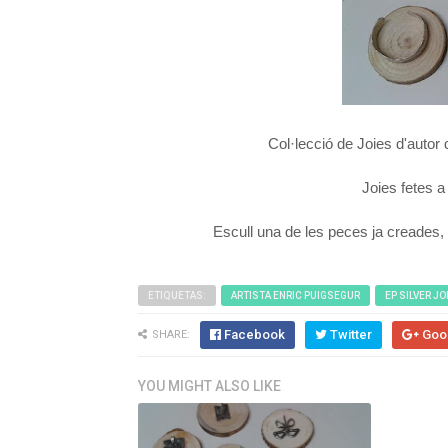
Col·lecció de Joies d'autor
Joies fetes a
Escull una de les peces ja creades, o
ETIQUETAS:
ARTISTA ENRIC PUIGSEGUR
EP SILVER JO
Facebook
Twitter
Goo
SHARE:
YOU MIGHT ALSO LIKE